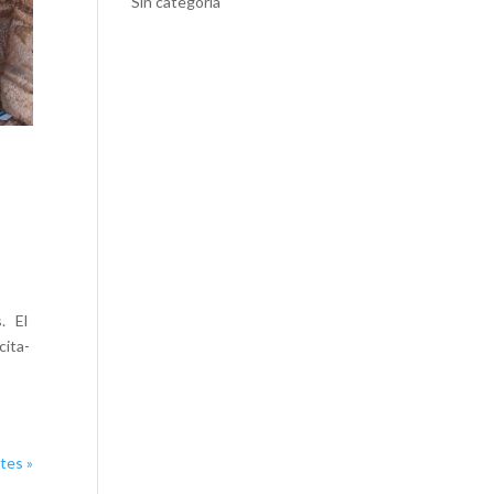
Sin categoría
s. El
cita-
tes »