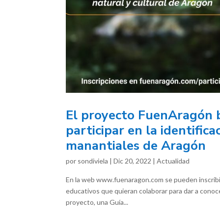
El proyecto FuenAragón b
participar en la identific
manantiales de Aragón
por
sondiviela
|
Dic 20, 2022
|
Actualidad
En la web www.fuenaragon.com se pueden inscribir 
educativos que quieran colaborar para dar a conoc
proyecto, una Guía...